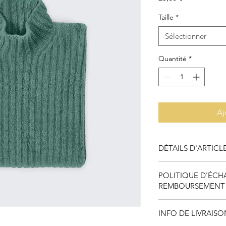
Taille
*
Sélectionner
Quantité
*
Aj
DÉTAILS D'ARTICL
Détails d'article. Sais
POLITIQUE D'ÉCH
l'article : taille, mati
REMBOURSEMENT
emplacement est idéa
cet article à vos client
Politique d'échange
INFO DE LIVRAISO
vos visiteurs des con
remboursement des ar