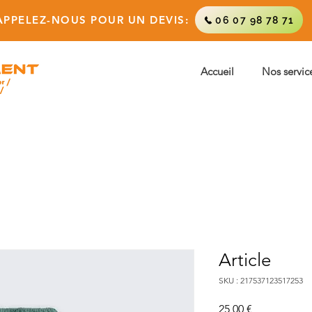
APPELEZ-NOUS POUR UN DEVIS:
06 07 98 78 71
Accueil
Nos servic
Article
SKU : 217537123517253
Prix
25,00 €