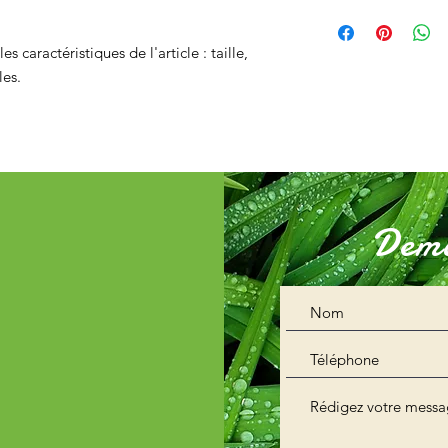
Condition de livraiso
site. Énoncez clairem
détails sur vos modes
une relation de confi
es caractéristiques de l'article : taille, 
vos prix. Fournissez d
permettre ainsi d'ach
modes de livraison af
les.
sécurité.
leur confiance.
Dema