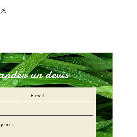
n. Idéal pour ajouter davantage de
ent vos conditions afin d'établir
 de livraison et conditionnement et
ance avec vos clients et leur
es informations claires sur vos
eter sur votre site en toute
in de rassurer vos clients et gagner
nder un devis